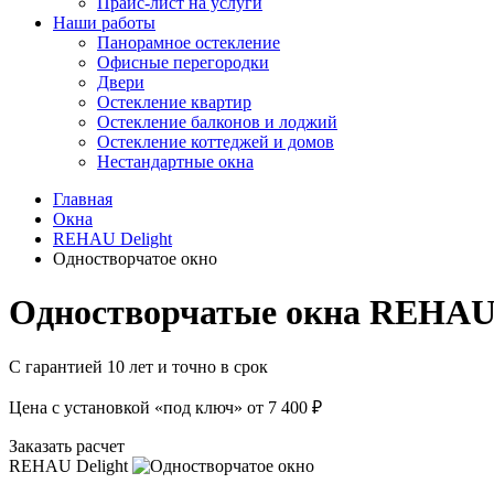
Прайс-лист на услуги
Наши работы
Панорамное остекление
Офисные перегородки
Двери
Остекление квартир
Остекление балконов и лоджий
Остекление коттеджей и домов
Нестандартные окна
Главная
Окна
REHAU Delight
Одностворчатое окно
Одностворчатые окна REHAU 
С гарантией
10 лет
и точно в срок
Цена с установкой «под ключ»
от 7 400 ₽
Заказать расчет
REHAU Delight