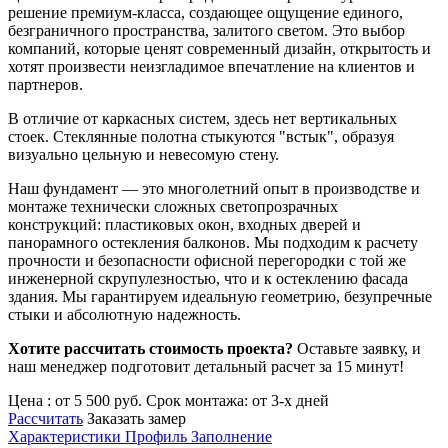
решение премиум-класса, создающее ощущение единого,
безграничного пространства, залитого светом. Это выбор
компаний, которые ценят современный дизайн, открытость и
хотят произвести неизгладимое впечатление на клиентов и
партнеров.
В отличие от каркасных систем, здесь нет вертикальных
стоек. Стеклянные полотна стыкуются "встык", образуя
визуально цельную и невесомую стену.
Наш фундамент — это многолетний опыт в производстве и
монтаже технически сложных светопрозрачных
конструкций: пластиковых окон, входных дверей и
панорамного остекления балконов. Мы подходим к расчету
прочности и безопасности офисной перегородки с той же
инженерной скрупулезностью, что и к остеклению фасада
здания. Мы гарантируем идеальную геометрию, безупречные
стыки и абсолютную надежность.
Хотите рассчитать стоимость проекта?
Оставьте заявку, и
наш менеджер подготовит детальный расчет за 15 минут!
Цена :
от
5 500
руб.
Срок монтажа:
от
3-х
дней
Рассчитать
Заказать замер
Характеристики
Профиль
Заполнение