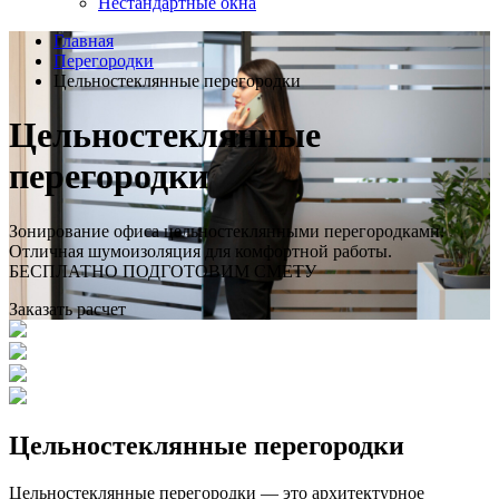
Нестандартные окна
Главная
Перегородки
Цельностеклянные перегородки
Цельностеклянные
перегородки
Зонирование офиса цельностеклянными перегородками.
Отличная шумоизоляция для комфортной работы.
БЕСПЛАТНО ПОДГОТОВИМ СМЕТУ
Заказать расчет
Цельностеклянные перегородки
Цельностеклянные перегородки — это архитектурное