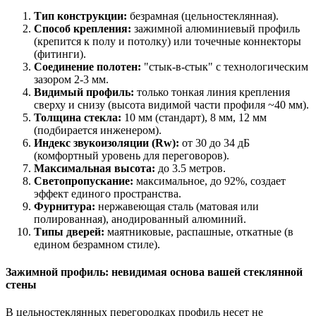
Тип конструкции:
безрамная (цельностеклянная).
Способ крепления:
зажимной алюминиевый профиль
(крепится к полу и потолку) или точечные коннекторы
(фитинги).
Соединение полотен:
"стык-в-стык" с технологическим
зазором 2-3 мм.
Видимый профиль:
только тонкая линия крепления
сверху и снизу (высота видимой части профиля ~40 мм).
Толщина стекла:
10 мм (стандарт), 8 мм, 12 мм
(подбирается инженером).
Индекс звукоизоляции (Rw):
от 30 до 34 дБ
(комфортный уровень для переговоров).
Максимальная высота:
до 3.5 метров.
Светопропускание:
максимальное, до 92%, создает
эффект единого пространства.
Фурнитура:
нержавеющая сталь (матовая или
полированная), анодированный алюминий.
Типы дверей:
маятниковые, распашные, откатные (в
едином безрамном стиле).
Зажимной профиль: невидимая основа вашей стеклянной
стены
В цельностеклянных перегородках профиль несет не